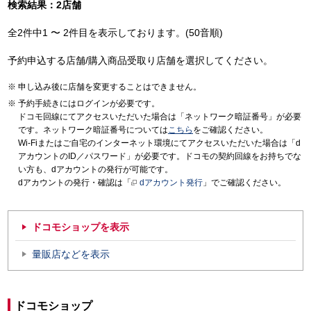
検索結果：2店舗
全2件中1 〜 2件目を表示しております。(50音順)
予約申込する店舗/購入商品受取り店舗を選択してください。
申し込み後に店舗を変更することはできません。
予約手続きにはログインが必要です。
ドコモ回線にてアクセスいただいた場合は「ネットワーク暗証番号」が必要
です。ネットワーク暗証番号については
こちら
をご確認ください。
Wi-Fiまたはご自宅のインターネット環境にてアクセスいただいた場合は「d
アカウントのID／パスワード」が必要です。ドコモの契約回線をお持ちでな
い方も、dアカウントの発行が可能です。
dアカウントの発行・確認は「
dアカウント発行
」でご確認ください。
ドコモショップを表示
量販店などを表示
ドコモショップ