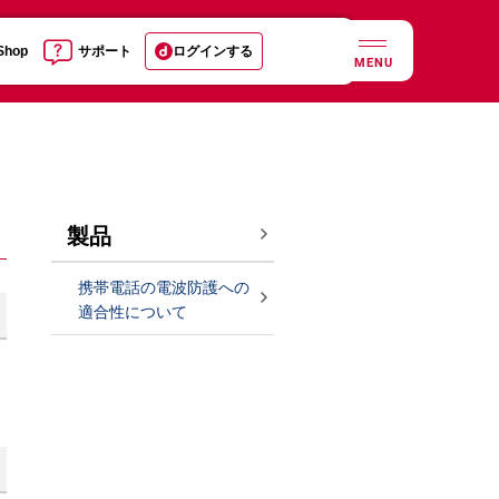
 Shop
サポート
ログインする
MENU
製品
携帯電話の電波防護への
適合性について