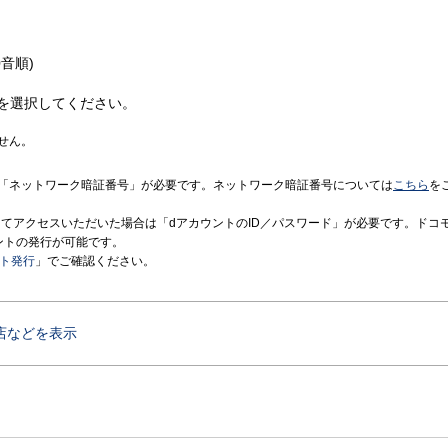
音順)
を選択してください。
せん。
「ネットワーク暗証番号」が必要です。ネットワーク暗証番号については
こちら
を
境にてアクセスいただいた場合は「dアカウントのID／パスワード」が必要です。ドコ
ントの発行が可能です。
ント発行
」でご確認ください。
店などを表示