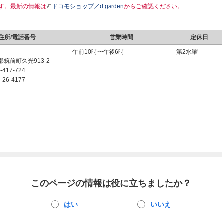
す。最新の情報は
ドコモショップ／d garden
からご確認ください。
住所/電話番号
営業時間
定休日
2
午前10時〜午後6時
第2水曜
筑前町久光913-2
-417-724
-26-4177
このページの情報は役に立ちましたか？
はい
いいえ