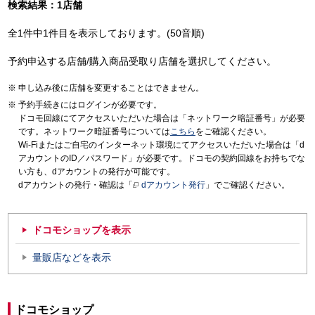
検索結果：1店舗
全1件中1件目を表示しております。(50音順)
予約申込する店舗/購入商品受取り店舗を選択してください。
申し込み後に店舗を変更することはできません。
予約手続きにはログインが必要です。
ドコモ回線にてアクセスいただいた場合は「ネットワーク暗証番号」が必要
です。ネットワーク暗証番号については
こちら
をご確認ください。
Wi-Fiまたはご自宅のインターネット環境にてアクセスいただいた場合は「d
アカウントのID／パスワード」が必要です。ドコモの契約回線をお持ちでな
い方も、dアカウントの発行が可能です。
dアカウントの発行・確認は「
dアカウント発行
」でご確認ください。
ドコモショップを表示
量販店などを表示
ドコモショップ