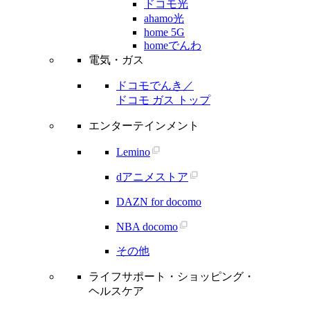
ドコモ光
ahamo光
home 5G
homeでんわ
電気・ガス
ドコモでんき／
ドコモ ガス トップ
エンターテインメント
Lemino
dアニメストア
DAZN for docomo
NBA docomo
その他
ライフサポート・ショッピング・
ヘルスケア