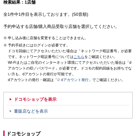
検索結果：1店舗
全1件中1件目を表示しております。(50音順)
予約申込する店舗/購入商品受取り店舗を選択してください。
申し込み後に店舗を変更することはできません。
予約手続きにはログインが必要です。
ドコモ回線にてアクセスいただいた場合は「ネットワーク暗証番号」が必要
です。ネットワーク暗証番号については
こちら
をご確認ください。
Wi-Fiまたはご自宅のインターネット環境にてアクセスいただいた場合は「d
アカウントのID／パスワード」が必要です。ドコモの契約回線をお持ちでな
い方も、dアカウントの発行が可能です。
dアカウントの発行・確認は「
dアカウント発行
」でご確認ください。
ドコモショップを表示
量販店などを表示
ドコモショップ