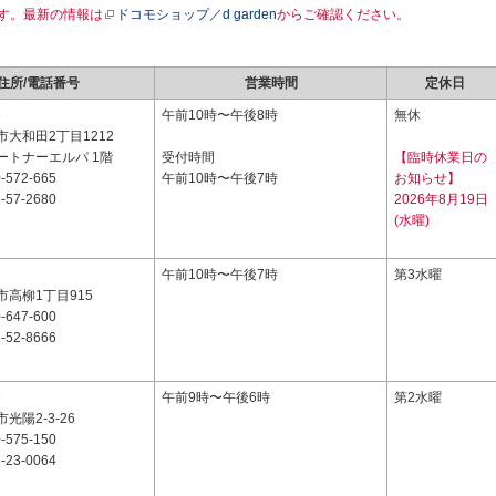
す。最新の情報は
ドコモショップ／d garden
からご確認ください。
住所/電話番号
営業時間
定休日
6
午前10時〜午後8時
無休
大和田2丁目1212
ートナーエルパ 1階
受付時間
【臨時休業日の
-572-665
午前10時〜午後7時
お知らせ】
-57-2680
2026年8月19日
(水曜)
7
午前10時〜午後7時
第3水曜
高柳1丁目915
-647-600
-52-8666
6
午前9時〜午後6時
第2水曜
光陽2-3-26
-575-150
-23-0064