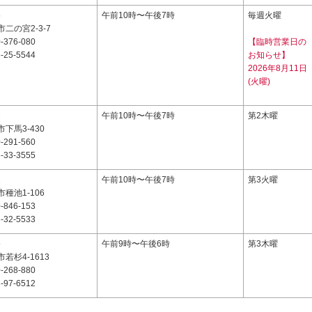
5
午前10時〜午後7時
毎週火曜
二の宮2-3-7
-376-080
【臨時営業日の
-25-5544
お知らせ】
2026年8月11日
(火曜)
2
午前10時〜午後7時
第2木曜
下馬3-430
-291-560
-33-3555
1
午前10時〜午後7時
第3火曜
種池1-106
-846-153
-32-5533
5
午前9時〜午後6時
第3木曜
若杉4-1613
-268-880
-97-6512