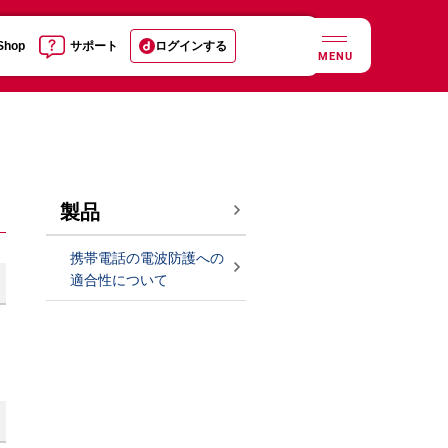
 Shop
サポート
ログインする
MENU
製品
携帯電話の電波防護への
適合性について