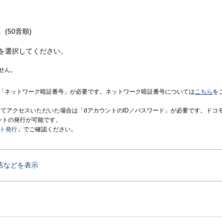
(50音順)
を選択してください。
せん。
「ネットワーク暗証番号」が必要です。ネットワーク暗証番号については
こちら
を
境にてアクセスいただいた場合は「dアカウントのID／パスワード」が必要です。ドコ
ントの発行が可能です。
ント発行
」でご確認ください。
店などを表示