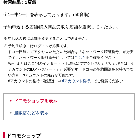
検索結果：1店舗
全1件中1件目を表示しております。(50音順)
予約申込する店舗/購入商品受取り店舗を選択してください。
申し込み後に店舗を変更することはできません。
予約手続きにはログインが必要です。
ドコモ回線にてアクセスいただいた場合は「ネットワーク暗証番号」が必要
です。ネットワーク暗証番号については
こちら
をご確認ください。
Wi-Fiまたはご自宅のインターネット環境にてアクセスいただいた場合は「d
アカウントのID／パスワード」が必要です。ドコモの契約回線をお持ちでな
い方も、dアカウントの発行が可能です。
dアカウントの発行・確認は「
dアカウント発行
」でご確認ください。
ドコモショップを表示
量販店などを表示
ドコモショップ