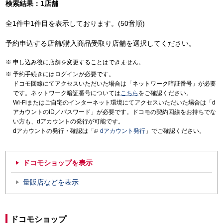
検索結果：1店舗
全1件中1件目を表示しております。(50音順)
予約申込する店舗/購入商品受取り店舗を選択してください。
申し込み後に店舗を変更することはできません。
予約手続きにはログインが必要です。
ドコモ回線にてアクセスいただいた場合は「ネットワーク暗証番号」が必要
です。ネットワーク暗証番号については
こちら
をご確認ください。
Wi-Fiまたはご自宅のインターネット環境にてアクセスいただいた場合は「d
アカウントのID／パスワード」が必要です。ドコモの契約回線をお持ちでな
い方も、dアカウントの発行が可能です。
dアカウントの発行・確認は「
dアカウント発行
」でご確認ください。
ドコモショップを表示
量販店などを表示
ドコモショップ