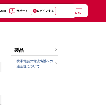
 Shop
サポート
ログインする
MENU
製品
携帯電話の電波防護への
適合性について