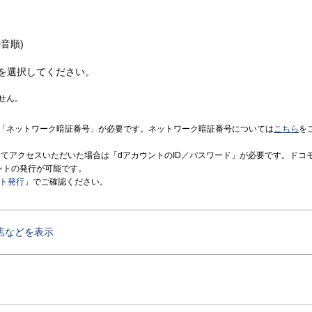
音順)
を選択してください。
せん。
「ネットワーク暗証番号」が必要です。ネットワーク暗証番号については
こちら
を
境にてアクセスいただいた場合は「dアカウントのID／パスワード」が必要です。ドコ
ントの発行が可能です。
ント発行
」でご確認ください。
店などを表示