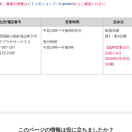
す。最新の情報は
ドコモショップ／d garden
からご確認ください。
住所/電話番号
営業時間
定休日
6
午前10時〜午後6時30分
毎週木曜
郡隠岐の島町城北町376
第1・第3日曜
グプラザサンテラス
受付時間
-387-187
午前10時〜午後6時
【臨時営業日の
123-1500
お知らせ】
2026年9月20日
(日曜)
このページの情報は役に立ちましたか？