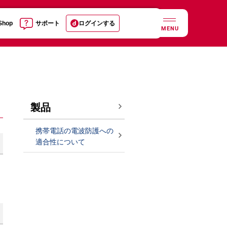
 Shop
サポート
ログインする
MENU
製品
携帯電話の電波防護への
適合性について