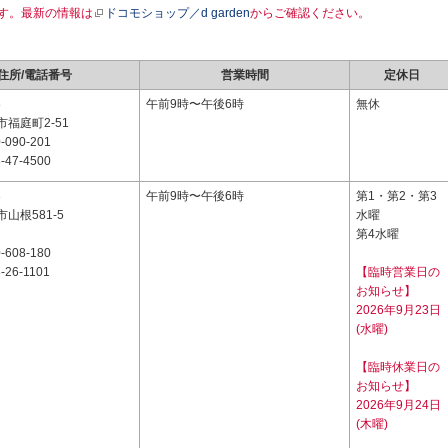
す。最新の情報は
ドコモショップ／d garden
からご確認ください。
住所/電話番号
営業時間
定休日
8
午前9時〜午後6時
無休
福庭町2-51
-090-201
-47-4500
3
午前9時〜午後6時
第1・第2・第3
山根581-5
水曜
第4水曜
-608-180
-26-1101
【臨時営業日の
お知らせ】
2026年9月23日
(水曜)
【臨時休業日の
お知らせ】
2026年9月24日
(木曜)