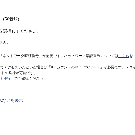
(50音順)
を選択してください。
せん。
「ネットワーク暗証番号」が必要です。ネットワーク暗証番号については
こちら
を
境にてアクセスいただいた場合は「dアカウントのID／パスワード」が必要です。ドコ
ントの発行が可能です。
ント発行
」でご確認ください。
店などを表示