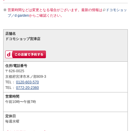
営業時間などは変更となる場合がございます。最新の情報は
ドコモショッ
プ／d garden
からご確認ください。
店舗名
ドコモショップ宮津店
住所/電話番号
〒626-0025
京都府宮津市木ノ部809-3
TEL：
0120-603-570
TEL：
0772-20-2360
営業時間
午前10時〜午後7時
定休日
毎週水曜