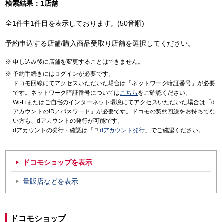
検索結果：1店舗
全1件中1件目を表示しております。(50音順)
予約申込する店舗/購入商品受取り店舗を選択してください。
申し込み後に店舗を変更することはできません。
予約手続きにはログインが必要です。
ドコモ回線にてアクセスいただいた場合は「ネットワーク暗証番号」が必要
です。ネットワーク暗証番号については
こちら
をご確認ください。
Wi-Fiまたはご自宅のインターネット環境にてアクセスいただいた場合は「d
アカウントのID／パスワード」が必要です。ドコモの契約回線をお持ちでな
い方も、dアカウントの発行が可能です。
dアカウントの発行・確認は「
dアカウント発行
」でご確認ください。
ドコモショップを表示
量販店などを表示
ドコモショップ