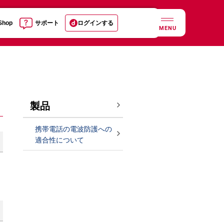
 Shop
サポート
ログインする
MENU
製品
携帯電話の電波防護への
適合性について