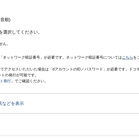
音順)
を選択してください。
せん。
「ネットワーク暗証番号」が必要です。ネットワーク暗証番号については
こちら
を
境にてアクセスいただいた場合は「dアカウントのID／パスワード」が必要です。ドコ
ントの発行が可能です。
ント発行
」でご確認ください。
店などを表示