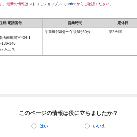
す。最新の情報は
ドコモショップ／d garden
からご確認ください。
住所/電話番号
営業時間
定休日
3
午前9時30分〜午後6時30分
第3火曜
函南町間宮434-1
-136-340
970-1170
このページの情報は役に立ちましたか？
はい
いいえ