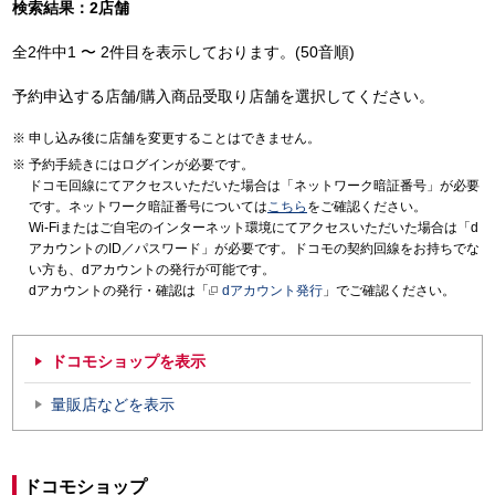
検索結果：2店舗
全2件中1 〜 2件目を表示しております。(50音順)
予約申込する店舗/購入商品受取り店舗を選択してください。
申し込み後に店舗を変更することはできません。
予約手続きにはログインが必要です。
ドコモ回線にてアクセスいただいた場合は「ネットワーク暗証番号」が必要
です。ネットワーク暗証番号については
こちら
をご確認ください。
Wi-Fiまたはご自宅のインターネット環境にてアクセスいただいた場合は「d
アカウントのID／パスワード」が必要です。ドコモの契約回線をお持ちでな
い方も、dアカウントの発行が可能です。
dアカウントの発行・確認は「
dアカウント発行
」でご確認ください。
ドコモショップを表示
量販店などを表示
ドコモショップ