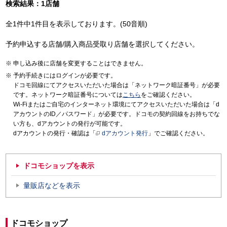
検索結果：1店舗
全1件中1件目を表示しております。(50音順)
予約申込する店舗/購入商品受取り店舗を選択してください。
申し込み後に店舗を変更することはできません。
予約手続きにはログインが必要です。
ドコモ回線にてアクセスいただいた場合は「ネットワーク暗証番号」が必要
です。ネットワーク暗証番号については
こちら
をご確認ください。
Wi-Fiまたはご自宅のインターネット環境にてアクセスいただいた場合は「d
アカウントのID／パスワード」が必要です。ドコモの契約回線をお持ちでな
い方も、dアカウントの発行が可能です。
dアカウントの発行・確認は「
dアカウント発行
」でご確認ください。
ドコモショップを表示
量販店などを表示
ドコモショップ