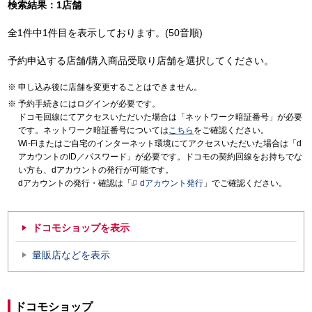
検索結果：1店舗
全1件中1件目を表示しております。(50音順)
予約申込する店舗/購入商品受取り店舗を選択してください。
申し込み後に店舗を変更することはできません。
予約手続きにはログインが必要です。
ドコモ回線にてアクセスいただいた場合は「ネットワーク暗証番号」が必要
です。ネットワーク暗証番号については
こちら
をご確認ください。
Wi-Fiまたはご自宅のインターネット環境にてアクセスいただいた場合は「d
アカウントのID／パスワード」が必要です。ドコモの契約回線をお持ちでな
い方も、dアカウントの発行が可能です。
dアカウントの発行・確認は「
dアカウント発行
」でご確認ください。
ドコモショップを表示
量販店などを表示
ドコモショップ