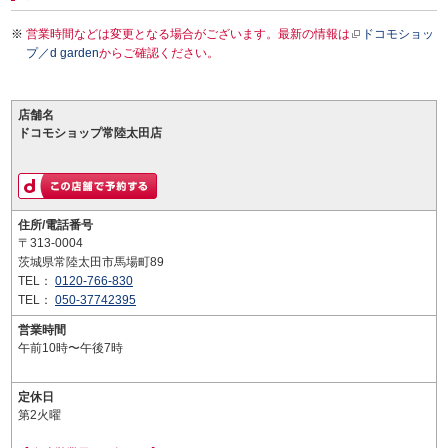
営業時間などは変更となる場合がございます。最新の情報は
ドコモショッ
プ／d garden
からご確認ください。
店舗名
ドコモショップ常陸太田店
住所/電話番号
〒313-0004
茨城県常陸太田市馬場町89
TEL：
0120-766-830
TEL：
050-37742395
営業時間
午前10時〜午後7時
定休日
第2火曜