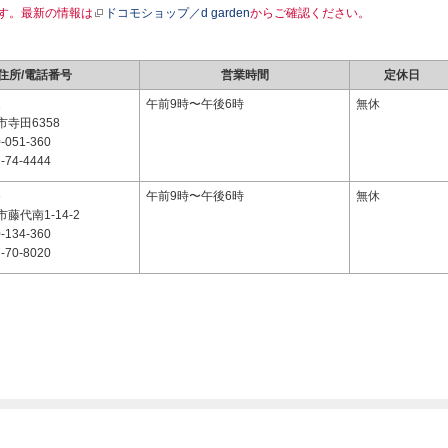
す。最新の情報は
ドコモショップ／d garden
からご確認ください。
住所/電話番号
営業時間
定休日
1
午前9時〜午後6時
無休
寺田6358
-051-360
-74-4444
6
午前9時〜午後6時
無休
藤代南1-14-2
-134-360
-70-8020