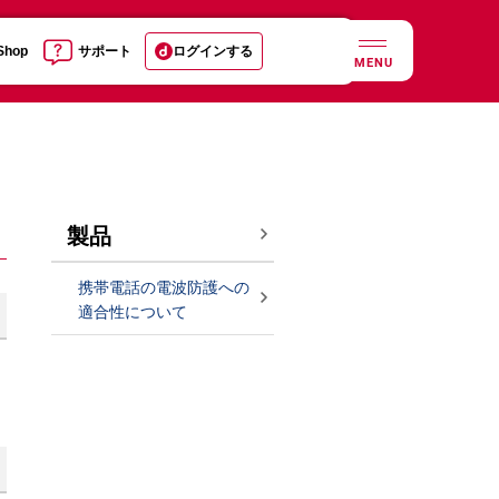
 Shop
サポート
ログインする
MENU
製品
携帯電話の電波防護への
適合性について