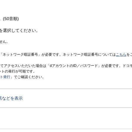
(50音順)
を選択してください。
せん。
「ネットワーク暗証番号」が必要です。ネットワーク暗証番号については
こちら
を
境にてアクセスいただいた場合は「dアカウントのID／パスワード」が必要です。ドコ
ントの発行が可能です。
ント発行
」でご確認ください。
店などを表示