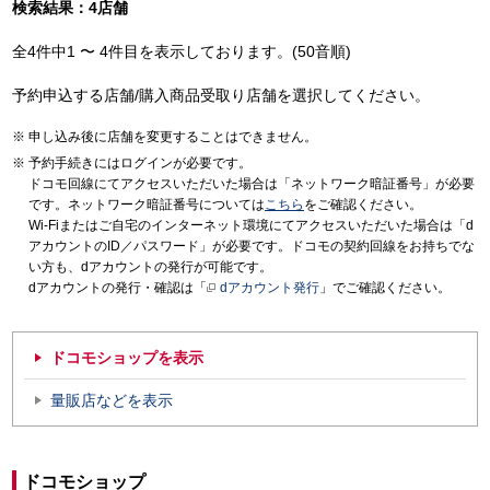
検索結果：4店舗
全4件中1 〜 4件目を表示しております。(50音順)
予約申込する店舗/購入商品受取り店舗を選択してください。
申し込み後に店舗を変更することはできません。
予約手続きにはログインが必要です。
ドコモ回線にてアクセスいただいた場合は「ネットワーク暗証番号」が必要
です。ネットワーク暗証番号については
こちら
をご確認ください。
Wi-Fiまたはご自宅のインターネット環境にてアクセスいただいた場合は「d
アカウントのID／パスワード」が必要です。ドコモの契約回線をお持ちでな
い方も、dアカウントの発行が可能です。
dアカウントの発行・確認は「
dアカウント発行
」でご確認ください。
ドコモショップを表示
量販店などを表示
ドコモショップ