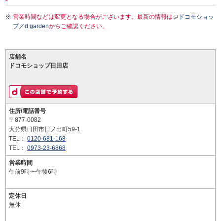
営業時間などは変更となる場合がございます。最新の情報は
ドコモショッ
プ／d garden
からご確認ください。
店舗名
ドコモショップ日田店
住所/電話番号
〒877-0082
大分県日田市日ノ出町59-1
TEL：
0120-681-168
TEL：
0973-23-6868
営業時間
午前9時〜午後6時
定休日
無休