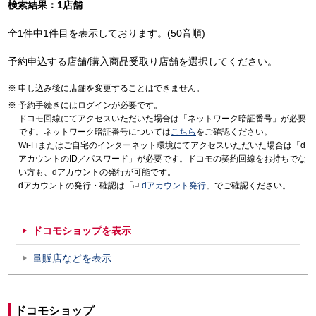
検索結果：1店舗
全1件中1件目を表示しております。(50音順)
予約申込する店舗/購入商品受取り店舗を選択してください。
申し込み後に店舗を変更することはできません。
予約手続きにはログインが必要です。
ドコモ回線にてアクセスいただいた場合は「ネットワーク暗証番号」が必要
です。ネットワーク暗証番号については
こちら
をご確認ください。
Wi-Fiまたはご自宅のインターネット環境にてアクセスいただいた場合は「d
アカウントのID／パスワード」が必要です。ドコモの契約回線をお持ちでな
い方も、dアカウントの発行が可能です。
dアカウントの発行・確認は「
dアカウント発行
」でご確認ください。
ドコモショップを表示
量販店などを表示
ドコモショップ