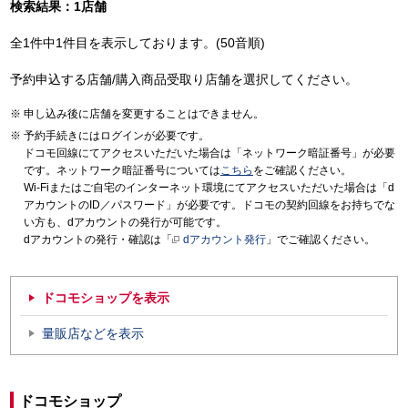
検索結果：1店舗
全1件中1件目を表示しております。(50音順)
予約申込する店舗/購入商品受取り店舗を選択してください。
申し込み後に店舗を変更することはできません。
予約手続きにはログインが必要です。
ドコモ回線にてアクセスいただいた場合は「ネットワーク暗証番号」が必要
です。ネットワーク暗証番号については
こちら
をご確認ください。
Wi-Fiまたはご自宅のインターネット環境にてアクセスいただいた場合は「d
アカウントのID／パスワード」が必要です。ドコモの契約回線をお持ちでな
い方も、dアカウントの発行が可能です。
dアカウントの発行・確認は「
dアカウント発行
」でご確認ください。
ドコモショップを表示
量販店などを表示
ドコモショップ