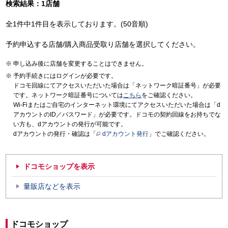
検索結果：1店舗
全1件中1件目を表示しております。(50音順)
予約申込する店舗/購入商品受取り店舗を選択してください。
申し込み後に店舗を変更することはできません。
予約手続きにはログインが必要です。
ドコモ回線にてアクセスいただいた場合は「ネットワーク暗証番号」が必要
です。ネットワーク暗証番号については
こちら
をご確認ください。
Wi-Fiまたはご自宅のインターネット環境にてアクセスいただいた場合は「d
アカウントのID／パスワード」が必要です。ドコモの契約回線をお持ちでな
い方も、dアカウントの発行が可能です。
dアカウントの発行・確認は「
dアカウント発行
」でご確認ください。
ドコモショップを表示
量販店などを表示
ドコモショップ