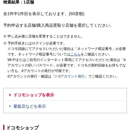
検索結果：1店舗
全1件中1件目を表示しております。(50音順)
予約申込する店舗/購入商品受取り店舗を選択してください。
申し込み後に店舗を変更することはできません。
予約手続きにはログインが必要です。
ドコモ回線にてアクセスいただいた場合は「ネットワーク暗証番号」が必要
です。ネットワーク暗証番号については
こちら
をご確認ください。
Wi-Fiまたはご自宅のインターネット環境にてアクセスいただいた場合は「d
アカウントのID／パスワード」が必要です。ドコモの契約回線をお持ちでな
い方も、dアカウントの発行が可能です。
dアカウントの発行・確認は「
dアカウント発行
」でご確認ください。
ドコモショップを表示
量販店などを表示
ドコモショップ