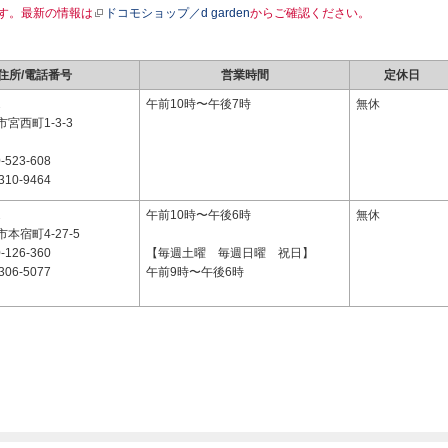
す。最新の情報は
ドコモショップ／d garden
からご確認ください。
住所/電話番号
営業時間
定休日
2
午前10時〜午後7時
無休
宮西町1-3-3
-523-608
310-9464
2
午前10時〜午後6時
無休
本宿町4-27-5
-126-360
【毎週土曜 毎週日曜 祝日】
306-5077
午前9時〜午後6時