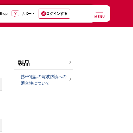
 Shop
サポート
ログインする
MENU
製品
携帯電話の電波防護への
適合性について