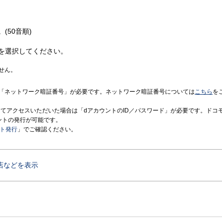
(50音順)
を選択してください。
せん。
「ネットワーク暗証番号」が必要です。ネットワーク暗証番号については
こちら
を
境にてアクセスいただいた場合は「dアカウントのID／パスワード」が必要です。ドコ
ントの発行が可能です。
ント発行
」でご確認ください。
店などを表示