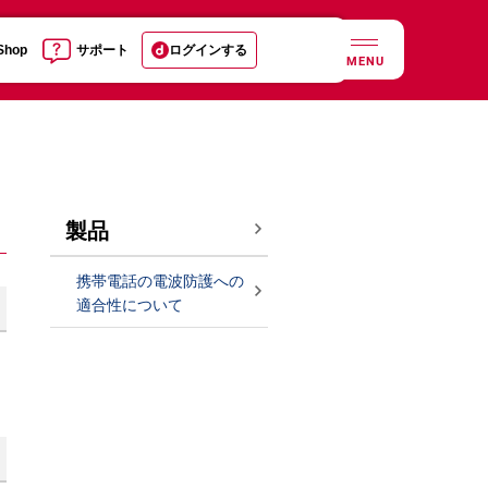
 Shop
サポート
ログインする
MENU
製品
携帯電話の電波防護への
適合性について