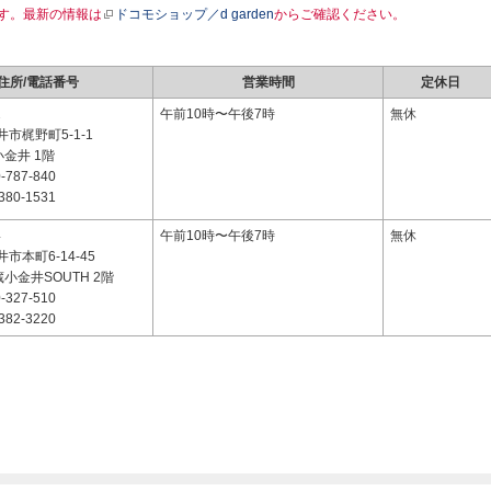
す。最新の情報は
ドコモショップ／d garden
からご確認ください。
住所/電話番号
営業時間
定休日
2
午前10時〜午後7時
無休
市梶野町5-1-1
小金井 1階
-787-840
380-1531
4
午前10時〜午後7時
無休
市本町6-14-45
蔵小金井SOUTH 2階
-327-510
382-3220