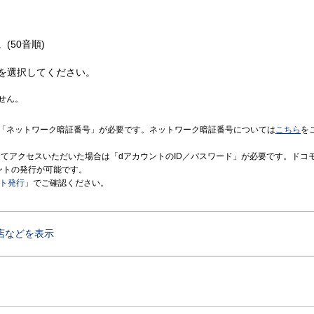
(50音順)
を選択してください。
せん。
「ネットワーク暗証番号」が必要です。ネットワーク暗証番号については
こちら
を
境にてアクセスいただいた場合は「dアカウントのID／パスワード」が必要です。ドコ
ントの発行が可能です。
ント発行
」でご確認ください。
店などを表示