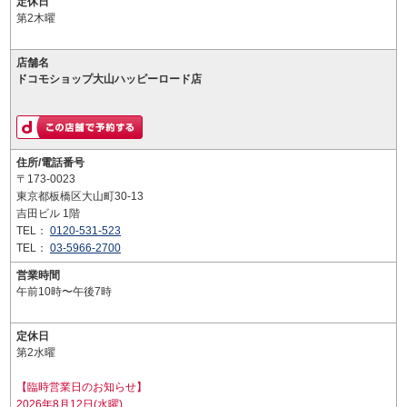
定休日
第2木曜
店舗名
ドコモショップ大山ハッピーロード店
住所/電話番号
〒173-0023
東京都板橋区大山町30-13
吉田ビル 1階
TEL：
0120-531-523
TEL：
03-5966-2700
営業時間
午前10時〜午後7時
定休日
第2水曜
【臨時営業日のお知らせ】
2026年8月12日(水曜)