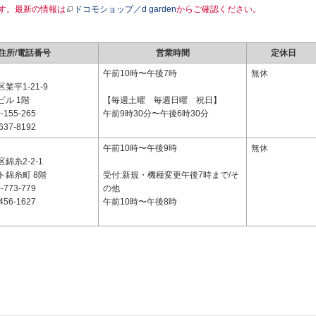
す。最新の情報は
ドコモショップ／d garden
からご確認ください。
住所/電話番号
営業時間
定休日
2
午前10時〜午後7時
無休
業平1-21-9
ル 1階
【毎週土曜 毎週日曜 祝日】
-155-265
午前9時30分〜午後6時30分
637-8192
3
午前10時〜午後9時
無休
錦糸2-2-1
ト錦糸町 8階
受付:新規・機種変更午後7時まで/そ
-773-779
の他
456-1627
午前10時〜午後8時