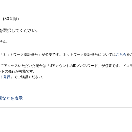
(50音順)
を選択してください。
せん。
「ネットワーク暗証番号」が必要です。ネットワーク暗証番号については
こちら
を
境にてアクセスいただいた場合は「dアカウントのID／パスワード」が必要です。ドコ
ントの発行が可能です。
ント発行
」でご確認ください。
店などを表示