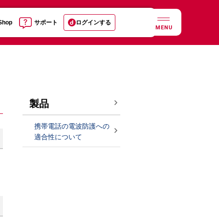
 Shop
サポート
ログインする
MENU
製品
携帯電話の電波防護への
適合性について