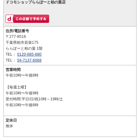
ドコモショップららぽーと柏の葉店
住所/電話番号
〒277-8518
千葉県柏市若柴175
ららぽーと柏の葉 1階
TEL：
0120-685-680
TEL：
04-7137-6068
営業時間
午前10時〜午後8時
【毎週土曜】
午前10時〜午後9時
受付時間:平日/日/祝10時～19時/土
午前10時〜午後8時
定休日
無休