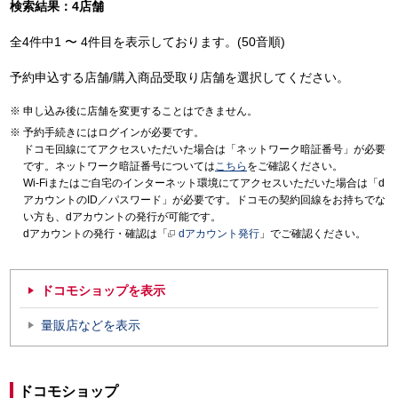
検索結果：4店舗
全4件中1 〜 4件目を表示しております。(50音順)
予約申込する店舗/購入商品受取り店舗を選択してください。
申し込み後に店舗を変更することはできません。
予約手続きにはログインが必要です。
ドコモ回線にてアクセスいただいた場合は「ネットワーク暗証番号」が必要
です。ネットワーク暗証番号については
こちら
をご確認ください。
Wi-Fiまたはご自宅のインターネット環境にてアクセスいただいた場合は「d
アカウントのID／パスワード」が必要です。ドコモの契約回線をお持ちでな
い方も、dアカウントの発行が可能です。
dアカウントの発行・確認は「
dアカウント発行
」でご確認ください。
ドコモショップを表示
量販店などを表示
ドコモショップ