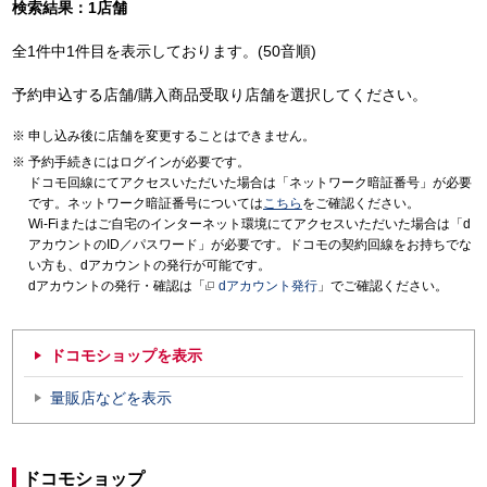
検索結果：1店舗
全1件中1件目を表示しております。(50音順)
予約申込する店舗/購入商品受取り店舗を選択してください。
申し込み後に店舗を変更することはできません。
予約手続きにはログインが必要です。
ドコモ回線にてアクセスいただいた場合は「ネットワーク暗証番号」が必要
です。ネットワーク暗証番号については
こちら
をご確認ください。
Wi-Fiまたはご自宅のインターネット環境にてアクセスいただいた場合は「d
アカウントのID／パスワード」が必要です。ドコモの契約回線をお持ちでな
い方も、dアカウントの発行が可能です。
dアカウントの発行・確認は「
dアカウント発行
」でご確認ください。
ドコモショップを表示
量販店などを表示
ドコモショップ