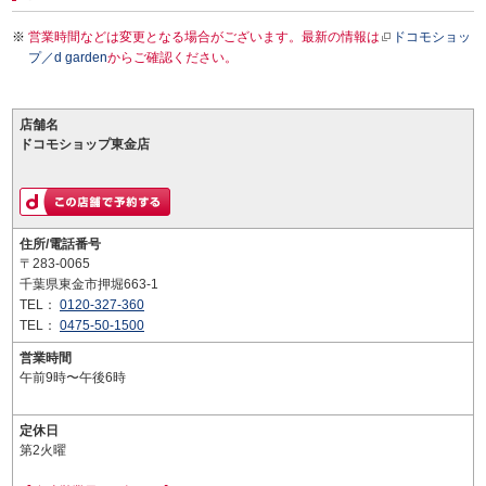
営業時間などは変更となる場合がございます。最新の情報は
ドコモショッ
プ／d garden
からご確認ください。
店舗名
ドコモショップ東金店
住所/電話番号
〒283-0065
千葉県東金市押堀663-1
TEL：
0120-327-360
TEL：
0475-50-1500
営業時間
午前9時〜午後6時
定休日
第2火曜