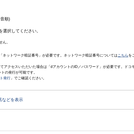
音順)
を選択してください。
せん。
「ネットワーク暗証番号」が必要です。ネットワーク暗証番号については
こちら
を
境にてアクセスいただいた場合は「dアカウントのID／パスワード」が必要です。ドコ
ントの発行が可能です。
ント発行
」でご確認ください。
店などを表示