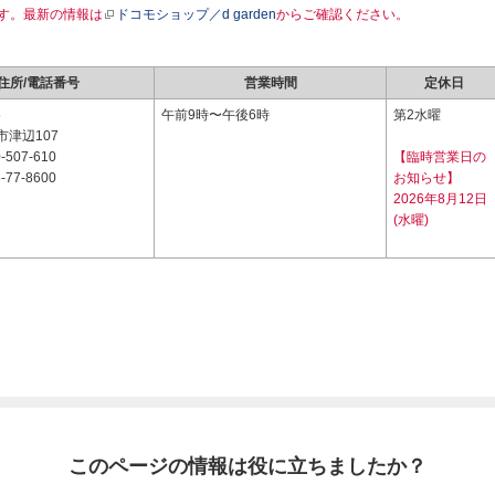
す。最新の情報は
ドコモショップ／d garden
からご確認ください。
住所/電話番号
営業時間
定休日
5
午前9時〜午後6時
第2水曜
津辺107
-507-610
【臨時営業日の
-77-8600
お知らせ】
2026年8月12日
(水曜)
このページの情報は役に立ちましたか？