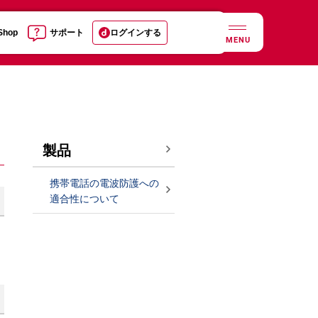
 Shop
サポート
ログインする
MENU
製品
携帯電話の電波防護への
適合性について