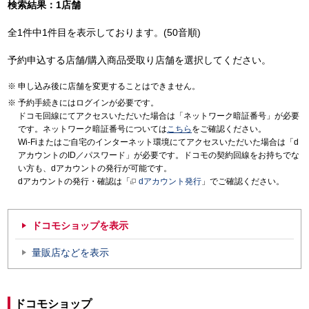
検索結果：1店舗
全1件中1件目を表示しております。(50音順)
予約申込する店舗/購入商品受取り店舗を選択してください。
申し込み後に店舗を変更することはできません。
予約手続きにはログインが必要です。
ドコモ回線にてアクセスいただいた場合は「ネットワーク暗証番号」が必要
です。ネットワーク暗証番号については
こちら
をご確認ください。
Wi-Fiまたはご自宅のインターネット環境にてアクセスいただいた場合は「d
アカウントのID／パスワード」が必要です。ドコモの契約回線をお持ちでな
い方も、dアカウントの発行が可能です。
dアカウントの発行・確認は「
dアカウント発行
」でご確認ください。
ドコモショップを表示
量販店などを表示
ドコモショップ