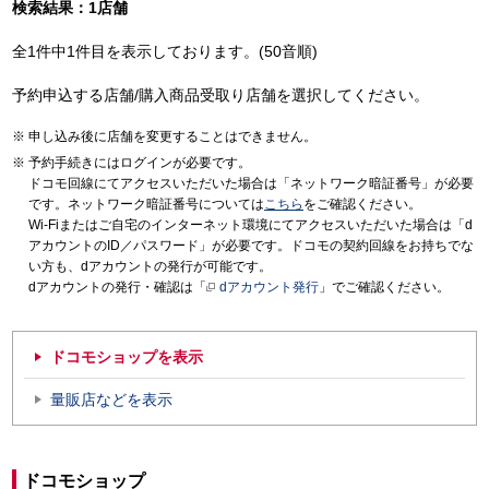
検索結果：1店舗
全1件中1件目を表示しております。(50音順)
予約申込する店舗/購入商品受取り店舗を選択してください。
申し込み後に店舗を変更することはできません。
予約手続きにはログインが必要です。
ドコモ回線にてアクセスいただいた場合は「ネットワーク暗証番号」が必要
です。ネットワーク暗証番号については
こちら
をご確認ください。
Wi-Fiまたはご自宅のインターネット環境にてアクセスいただいた場合は「d
アカウントのID／パスワード」が必要です。ドコモの契約回線をお持ちでな
い方も、dアカウントの発行が可能です。
dアカウントの発行・確認は「
dアカウント発行
」でご確認ください。
ドコモショップを表示
量販店などを表示
ドコモショップ