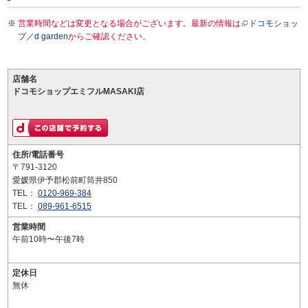
営業時間などは変更となる場合がございます。最新の情報は
ドコモショッ
プ／d garden
からご確認ください。
店舗名
ドコモショップエミフルMASAKI店
住所/電話番号
〒791-3120
愛媛県伊予郡松前町筒井850
TEL：
0120-969-384
TEL：
089-961-6515
営業時間
午前10時〜午後7時
定休日
無休