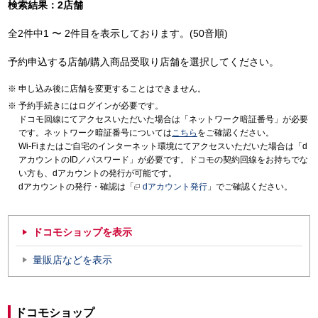
検索結果：2店舗
全2件中1 〜 2件目を表示しております。(50音順)
予約申込する店舗/購入商品受取り店舗を選択してください。
申し込み後に店舗を変更することはできません。
予約手続きにはログインが必要です。
ドコモ回線にてアクセスいただいた場合は「ネットワーク暗証番号」が必要
です。ネットワーク暗証番号については
こちら
をご確認ください。
Wi-Fiまたはご自宅のインターネット環境にてアクセスいただいた場合は「d
アカウントのID／パスワード」が必要です。ドコモの契約回線をお持ちでな
い方も、dアカウントの発行が可能です。
dアカウントの発行・確認は「
dアカウント発行
」でご確認ください。
ドコモショップを表示
量販店などを表示
ドコモショップ