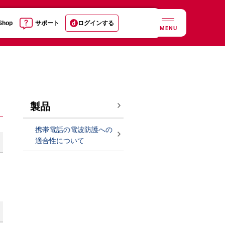
 Shop
サポート
ログインする
MENU
製品
携帯電話の電波防護への
適合性について