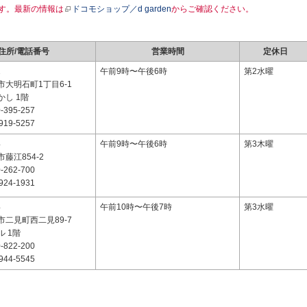
す。最新の情報は
ドコモショップ／d garden
からご確認ください。
住所/電話番号
営業時間
定休日
1
午前9時〜午後6時
第2水曜
大明石町1丁目6-1
し 1階
-395-257
919-5257
4
午前9時〜午後6時
第3木曜
藤江854-2
-262-700
924-1931
4
午前10時〜午後7時
第3水曜
二見町西二見89-7
 1階
-822-200
944-5545