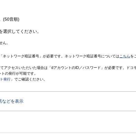
(50音順)
を選択してください。
せん。
「ネットワーク暗証番号」が必要です。ネットワーク暗証番号については
こちら
を
境にてアクセスいただいた場合は「dアカウントのID／パスワード」が必要です。ドコ
ントの発行が可能です。
ント発行
」でご確認ください。
店などを表示