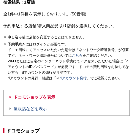
検索結果：1店舗
全1件中1件目を表示しております。(50音順)
予約申込する店舗/購入商品受取り店舗を選択してください。
申し込み後に店舗を変更することはできません。
予約手続きにはログインが必要です。
ドコモ回線にてアクセスいただいた場合は「ネットワーク暗証番号」が必要
です。ネットワーク暗証番号については
こちら
をご確認ください。
Wi-Fiまたはご自宅のインターネット環境にてアクセスいただいた場合は「d
アカウントのID／パスワード」が必要です。ドコモの契約回線をお持ちでな
い方も、dアカウントの発行が可能です。
dアカウントの発行・確認は「
dアカウント発行
」でご確認ください。
ドコモショップを表示
量販店などを表示
ドコモショップ