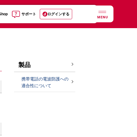
 Shop
サポート
ログインする
MENU
製品
携帯電話の電波防護への
適合性について