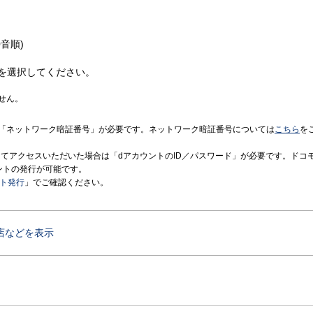
音順)
を選択してください。
せん。
「ネットワーク暗証番号」が必要です。ネットワーク暗証番号については
こちら
を
境にてアクセスいただいた場合は「dアカウントのID／パスワード」が必要です。ドコ
ントの発行が可能です。
ント発行
」でご確認ください。
店などを表示