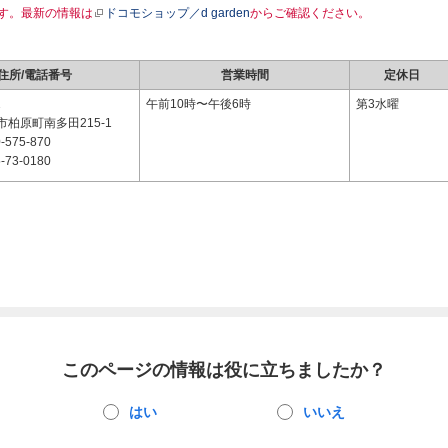
す。最新の情報は
ドコモショップ／d garden
からご確認ください。
住所/電話番号
営業時間
定休日
1
午前10時〜午後6時
第3水曜
柏原町南多田215-1
-575-870
-73-0180
このページの情報は役に立ちましたか？
はい
いいえ