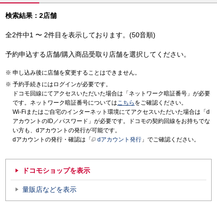
検索結果：2店舗
全2件中1 〜 2件目を表示しております。(50音順)
予約申込する店舗/購入商品受取り店舗を選択してください。
申し込み後に店舗を変更することはできません。
予約手続きにはログインが必要です。
ドコモ回線にてアクセスいただいた場合は「ネットワーク暗証番号」が必要
です。ネットワーク暗証番号については
こちら
をご確認ください。
Wi-Fiまたはご自宅のインターネット環境にてアクセスいただいた場合は「d
アカウントのID／パスワード」が必要です。ドコモの契約回線をお持ちでな
い方も、dアカウントの発行が可能です。
dアカウントの発行・確認は「
dアカウント発行
」でご確認ください。
ドコモショップを表示
量販店などを表示