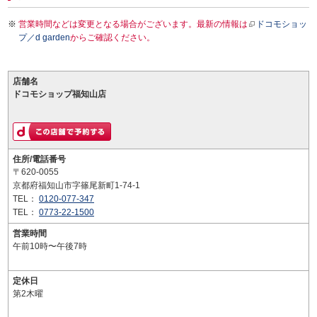
営業時間などは変更となる場合がございます。最新の情報は
ドコモショッ
プ／d garden
からご確認ください。
店舗名
ドコモショップ福知山店
住所/電話番号
〒620-0055
京都府福知山市字篠尾新町1-74-1
TEL：
0120-077-347
TEL：
0773-22-1500
営業時間
午前10時〜午後7時
定休日
第2木曜