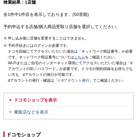
検索結果：1店舗
全1件中1件目を表示しております。(50音順)
予約申込する店舗/購入商品受取り店舗を選択してください。
申し込み後に店舗を変更することはできません。
予約手続きにはログインが必要です。
ドコモ回線にてアクセスいただいた場合は「ネットワーク暗証番号」が必要
です。ネットワーク暗証番号については
こちら
をご確認ください。
Wi-Fiまたはご自宅のインターネット環境にてアクセスいただいた場合は「d
アカウントのID／パスワード」が必要です。ドコモの契約回線をお持ちでな
い方も、dアカウントの発行が可能です。
dアカウントの発行・確認は「
dアカウント発行
」でご確認ください。
ドコモショップを表示
量販店などを表示
ドコモショップ