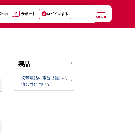
 Shop
サポート
ログインする
MENU
製品
携帯電話の電波防護への
適合性について