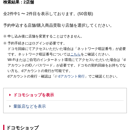
検索結果：2店舗
全2件中1 〜 2件目を表示しております。(50音順)
予約申込する店舗/購入商品受取り店舗を選択してください。
申し込み後に店舗を変更することはできません。
予約手続きにはログインが必要です。
ドコモ回線にてアクセスいただいた場合は「ネットワーク暗証番号」が必要
です。ネットワーク暗証番号については
こちら
をご確認ください。
Wi-Fiまたはご自宅のインターネット環境にてアクセスいただいた場合は「d
アカウントのID／パスワード」が必要です。ドコモの契約回線をお持ちでな
い方も、dアカウントの発行が可能です。
dアカウントの発行・確認は「
dアカウント発行
」でご確認ください。
ドコモショップを表示
量販店などを表示
ドコモショップ