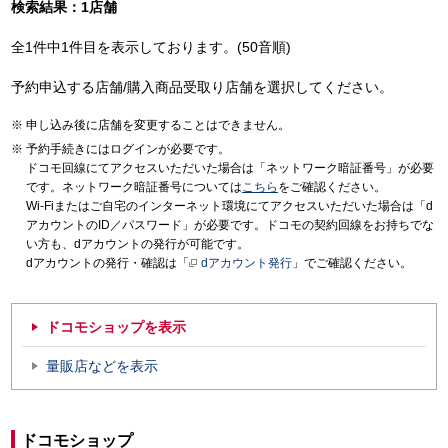
検索結果：1店舗
全1件中1件目を表示しております。(50音順)
予約申込する店舗/購入商品受取り店舗を選択してください。
申し込み後に店舗を変更することはできません。
予約手続きにはログインが必要です。
ドコモ回線にてアクセスいただいた場合は「ネットワーク暗証番号」が必要
です。ネットワーク暗証番号については
こちら
をご確認ください。
Wi-Fiまたはご自宅のインターネット環境にてアクセスいただいた場合は「d
アカウントのID／パスワード」が必要です。ドコモの契約回線をお持ちでな
い方も、dアカウントの発行が可能です。
dアカウントの発行・確認は「
dアカウント発行
」でご確認ください。
ドコモショップを表示
量販店などを表示
ドコモショップ