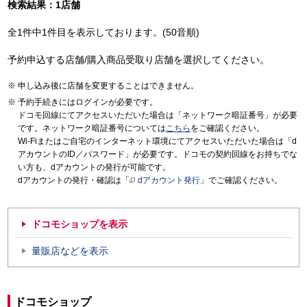
検索結果：1店舗
全1件中1件目を表示しております。(50音順)
予約申込する店舗/購入商品受取り店舗を選択してください。
申し込み後に店舗を変更することはできません。
予約手続きにはログインが必要です。
ドコモ回線にてアクセスいただいた場合は「ネットワーク暗証番号」が必要
です。ネットワーク暗証番号については
こちら
をご確認ください。
Wi-Fiまたはご自宅のインターネット環境にてアクセスいただいた場合は「d
アカウントのID／パスワード」が必要です。ドコモの契約回線をお持ちでな
い方も、dアカウントの発行が可能です。
dアカウントの発行・確認は「
dアカウント発行
」でご確認ください。
ドコモショップを表示
量販店などを表示
ドコモショップ