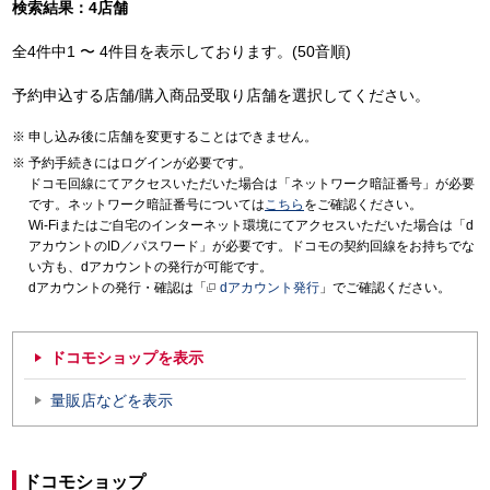
検索結果：4店舗
全4件中1 〜 4件目を表示しております。(50音順)
予約申込する店舗/購入商品受取り店舗を選択してください。
申し込み後に店舗を変更することはできません。
予約手続きにはログインが必要です。
ドコモ回線にてアクセスいただいた場合は「ネットワーク暗証番号」が必要
です。ネットワーク暗証番号については
こちら
をご確認ください。
Wi-Fiまたはご自宅のインターネット環境にてアクセスいただいた場合は「d
アカウントのID／パスワード」が必要です。ドコモの契約回線をお持ちでな
い方も、dアカウントの発行が可能です。
dアカウントの発行・確認は「
dアカウント発行
」でご確認ください。
ドコモショップを表示
量販店などを表示
ドコモショップ