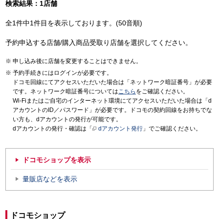
検索結果：1店舗
全1件中1件目を表示しております。(50音順)
予約申込する店舗/購入商品受取り店舗を選択してください。
申し込み後に店舗を変更することはできません。
予約手続きにはログインが必要です。
ドコモ回線にてアクセスいただいた場合は「ネットワーク暗証番号」が必要
です。ネットワーク暗証番号については
こちら
をご確認ください。
Wi-Fiまたはご自宅のインターネット環境にてアクセスいただいた場合は「d
アカウントのID／パスワード」が必要です。ドコモの契約回線をお持ちでな
い方も、dアカウントの発行が可能です。
dアカウントの発行・確認は「
dアカウント発行
」でご確認ください。
ドコモショップを表示
量販店などを表示
ドコモショップ