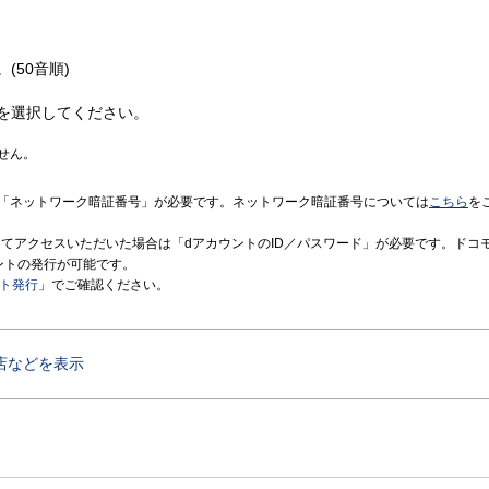
(50音順)
を選択してください。
せん。
「ネットワーク暗証番号」が必要です。ネットワーク暗証番号については
こちら
を
境にてアクセスいただいた場合は「dアカウントのID／パスワード」が必要です。ドコ
ントの発行が可能です。
ント発行
」でご確認ください。
店などを表示