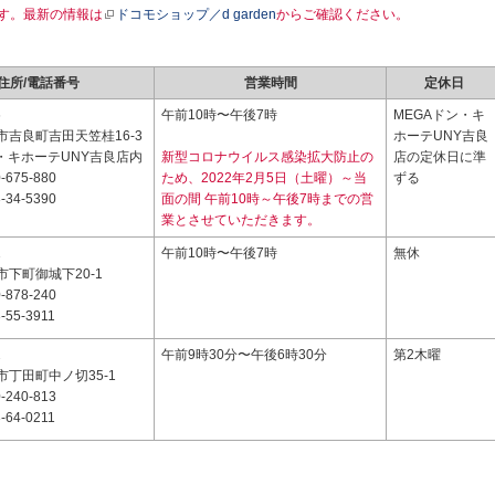
す。最新の情報は
ドコモショップ／d garden
からご確認ください。
住所/電話番号
営業時間
定休日
6
午前10時〜午後7時
MEGAドン・キ
市吉良町吉田天笠桂16-3
ホーテUNY吉良
ン・キホーテUNY吉良店内
新型コロナウイルス感染拡大防止の
店の定休日に準
-675-880
ため、2022年2月5日（土曜）～当
ずる
-34-5390
面の間 午前10時～午後7時までの営
業とさせていただきます。
1
午前10時〜午後7時
無休
下町御城下20-1
-878-240
-55-3911
2
午前9時30分〜午後6時30分
第2木曜
丁田町中ノ切35-1
-240-813
-64-0211