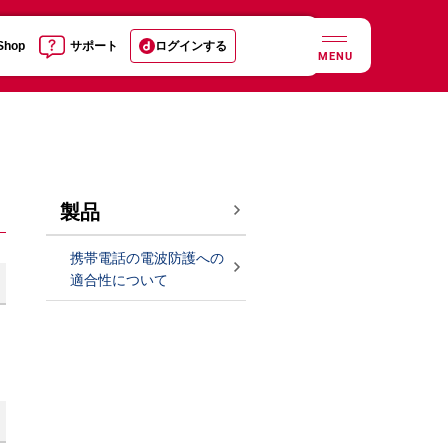
 Shop
サポート
ログインする
MENU
製品
携帯電話の電波防護への
適合性について