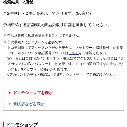
検索結果：2店舗
全2件中1 〜 2件目を表示しております。(50音順)
予約申込する店舗/購入商品受取り店舗を選択してください。
申し込み後に店舗を変更することはできません。
予約手続きにはログインが必要です。
ドコモ回線にてアクセスいただいた場合は「ネットワーク暗証番号」が必要
です。ネットワーク暗証番号については
こちら
をご確認ください。
Wi-Fiまたはご自宅のインターネット環境にてアクセスいただいた場合は「d
アカウントのID／パスワード」が必要です。ドコモの契約回線をお持ちでな
い方も、dアカウントの発行が可能です。
dアカウントの発行・確認は「
dアカウント発行
」でご確認ください。
ドコモショップを表示
量販店などを表示
ドコモショップ