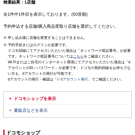
検索結果：1店舗
全1件中1件目を表示しております。(50音順)
予約申込する店舗/購入商品受取り店舗を選択してください。
申し込み後に店舗を変更することはできません。
予約手続きにはログインが必要です。
ドコモ回線にてアクセスいただいた場合は「ネットワーク暗証番号」が必要
です。ネットワーク暗証番号については
こちら
をご確認ください。
Wi-Fiまたはご自宅のインターネット環境にてアクセスいただいた場合は「d
アカウントのID／パスワード」が必要です。ドコモの契約回線をお持ちでな
い方も、dアカウントの発行が可能です。
dアカウントの発行・確認は「
dアカウント発行
」でご確認ください。
ドコモショップを表示
量販店などを表示
ドコモショップ