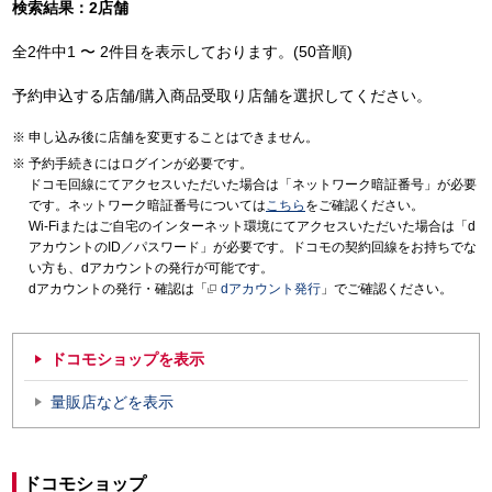
検索結果：2店舗
全2件中1 〜 2件目を表示しております。(50音順)
予約申込する店舗/購入商品受取り店舗を選択してください。
申し込み後に店舗を変更することはできません。
予約手続きにはログインが必要です。
ドコモ回線にてアクセスいただいた場合は「ネットワーク暗証番号」が必要
です。ネットワーク暗証番号については
こちら
をご確認ください。
Wi-Fiまたはご自宅のインターネット環境にてアクセスいただいた場合は「d
アカウントのID／パスワード」が必要です。ドコモの契約回線をお持ちでな
い方も、dアカウントの発行が可能です。
dアカウントの発行・確認は「
dアカウント発行
」でご確認ください。
ドコモショップを表示
量販店などを表示
ドコモショップ