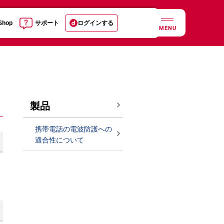
 Shop
サポート
ログインする
MENU
製品
携帯電話の電波防護への
適合性について