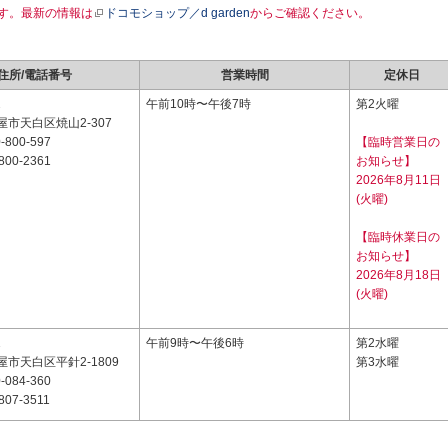
す。最新の情報は
ドコモショップ／d garden
からご確認ください。
住所/電話番号
営業時間
定休日
2
午前10時〜午後7時
第2火曜
市天白区焼山2-307
-800-597
【臨時営業日の
800-2361
お知らせ】
2026年8月11日
(火曜)
【臨時休業日の
お知らせ】
2026年8月18日
(火曜)
1
午前9時〜午後6時
第2水曜
市天白区平針2-1809
第3水曜
-084-360
807-3511