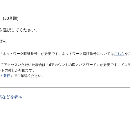
(50音順)
を選択してください。
せん。
「ネットワーク暗証番号」が必要です。ネットワーク暗証番号については
こちら
を
境にてアクセスいただいた場合は「dアカウントのID／パスワード」が必要です。ドコ
ントの発行が可能です。
ント発行
」でご確認ください。
店などを表示