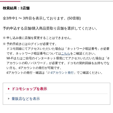
検索結果：3店舗
全3件中1 〜 3件目を表示しております。(50音順)
予約申込する店舗/購入商品受取り店舗を選択してください。
申し込み後に店舗を変更することはできません。
予約手続きにはログインが必要です。
ドコモ回線にてアクセスいただいた場合は「ネットワーク暗証番号」が必要
です。ネットワーク暗証番号については
こちら
をご確認ください。
Wi-Fiまたはご自宅のインターネット環境にてアクセスいただいた場合は「d
アカウントのID／パスワード」が必要です。ドコモの契約回線をお持ちでな
い方も、dアカウントの発行が可能です。
dアカウントの発行・確認は「
dアカウント発行
」でご確認ください。
ドコモショップを表示
量販店などを表示