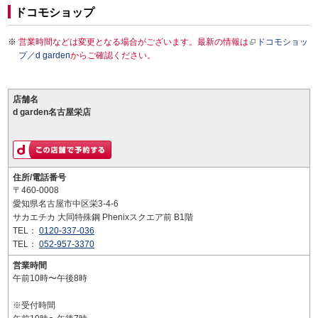
ドコモショップ
営業時間などは変更となる場合がございます。最新の情報は
ドコモショッ
プ／d garden
からご確認ください。
店舗名
d garden名古屋栄店
住所/電話番号
〒460-0008
愛知県名古屋市中区栄3-4-6
サカエチカ 大同特殊鋼 Phenixスクエア前 B1階
TEL：
0120-337-036
TEL：
052-957-3370
営業時間
午前10時〜午後8時
※受付時間