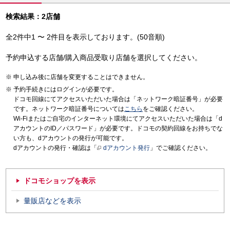
検索結果：2店舗
全2件中1 〜 2件目を表示しております。(50音順)
予約申込する店舗/購入商品受取り店舗を選択してください。
申し込み後に店舗を変更することはできません。
予約手続きにはログインが必要です。
ドコモ回線にてアクセスいただいた場合は「ネットワーク暗証番号」が必要
です。ネットワーク暗証番号については
こちら
をご確認ください。
Wi-Fiまたはご自宅のインターネット環境にてアクセスいただいた場合は「d
アカウントのID／パスワード」が必要です。ドコモの契約回線をお持ちでな
い方も、dアカウントの発行が可能です。
dアカウントの発行・確認は「
dアカウント発行
」でご確認ください。
ドコモショップを表示
量販店などを表示