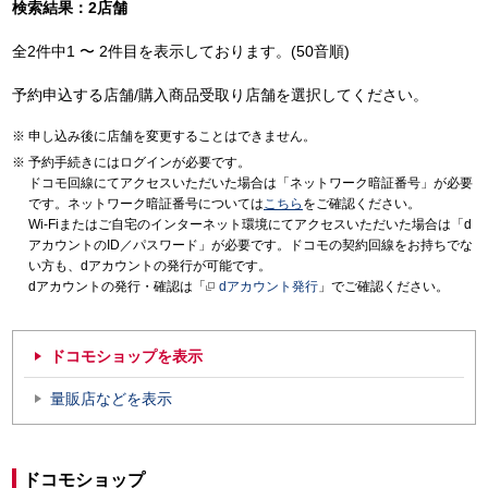
検索結果：2店舗
全2件中1 〜 2件目を表示しております。(50音順)
予約申込する店舗/購入商品受取り店舗を選択してください。
申し込み後に店舗を変更することはできません。
予約手続きにはログインが必要です。
ドコモ回線にてアクセスいただいた場合は「ネットワーク暗証番号」が必要
です。ネットワーク暗証番号については
こちら
をご確認ください。
Wi-Fiまたはご自宅のインターネット環境にてアクセスいただいた場合は「d
アカウントのID／パスワード」が必要です。ドコモの契約回線をお持ちでな
い方も、dアカウントの発行が可能です。
dアカウントの発行・確認は「
dアカウント発行
」でご確認ください。
ドコモショップを表示
量販店などを表示
ドコモショップ